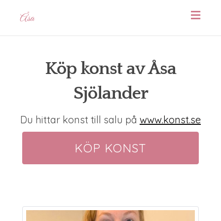
Toggl
navig
Köp konst av Åsa
Sjölander
Du hittar konst till salu på
www.konst.se
KÖP KONST